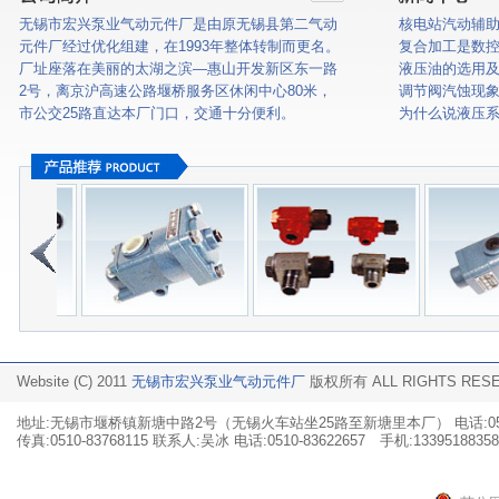
无锡市宏兴泵业气动元件厂是由原无锡县第二气动
核电站汽动辅
元件厂经过优化组建，在1993年整体转制而更名。
复合加工是数
厂址座落在美丽的太湖之滨—惠山开发新区东一路
液压油的选用
2号，离京沪高速公路堰桥服务区休闲中心80米，
调节阀汽蚀现
市公交25路直达本厂门口，交通十分便利。
为什么说液压
Website (C) 2011
无锡市宏兴泵业气动元件厂
版权所有 ALL RIGHTS RE
地址:无锡市堰桥镇新塘中路2号（无锡火车站坐25路至新塘里本厂） 电话:0510-
传真:0510-83768115 联系人:吴冰 电话:0510-83622657 手机:13395188358