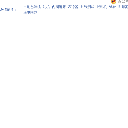
苏公网安
自动包装机
轧机
内圆磨床
表冷器
封装测试
喂料机
锅炉
卧螺
友情链接：
压电陶瓷